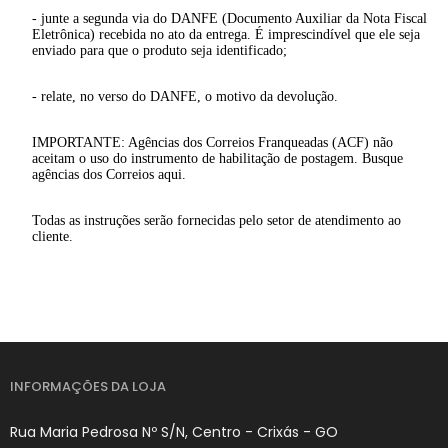
- junte a segunda via do DANFE (Documento Auxiliar da Nota Fiscal
Eletrônica) recebida no ato da entrega. É imprescindível que ele seja
enviado para que o produto seja identificado;
- relate, no verso do DANFE, o motivo da devolução.
IMPORTANTE: Agências dos Correios Franqueadas (ACF) não
aceitam o uso do instrumento de habilitação de postagem. Busque
agências dos Correios aqui.
Todas as instruções serão fornecidas pelo setor de atendimento ao
cliente.
INFORMAÇÕES DA LOJA
Rua Maria Pedrosa Nº S/N, Centro - Crixás - GO